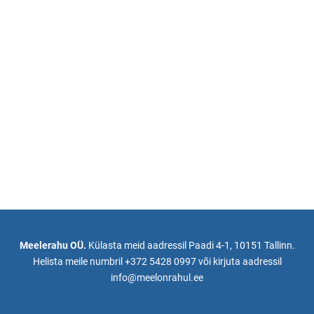
Meelerahu OÜ.
Külasta meid aadressil Paadi 4-1, 10151 Tallinn.
Helista meile numbril +372 5428 0997 või kirjuta aadressil
info@meelonrahul.ee